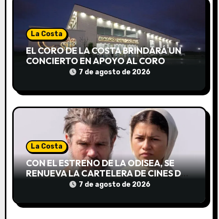
r
a
La Costa
d
EL CORO DE LA COSTA BRINDARÁ UN
CONCIERTO EN APOYO AL CORO
a
NACIONAL DE NIÑOS
7 de agosto de 2026
s
La Costa
CON EL ESTRENO DE LA ODISEA, SE
RENUEVA LA CARTELERA DE CINES DE
LA COSTA
7 de agosto de 2026