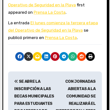
Operativo de Seguridad en la Playa
first
appeared on
Prensa La Costa
.
La entrada
El lunes comienza la tercera etapa
del Operativo de Seguridad en la Playa
se
publicó primero en
Prensa La Costa
.
N
SE ABRE LA
CON JORNADAS
a
INSCRIPCIÓN A LAS
ABIERTAS A LA
v
BECAS MUNICIPALES
COMUNIDAD SE
PARA ESTUDIANTES
REALIZARÁ EL
e