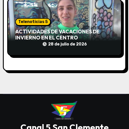
Telenoticias 5
ACTIVIDADES DE VACACIONES DE
INVIERNO EN EL CENTRO
COMUNITARIO EL TALA
28 de julio de 2026
Canal 5 San Clemente