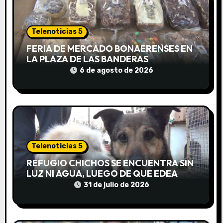
n
Telenoticias 5
d
FERIA DE MERCADO BONAERENSES EN
e
LA PLAZA DE LAS BANDERAS
6 de agosto de 2026
e
n
t
r
Telenoticias 5
a
REFUGIO CHICHOS SE ENCUENTRA SIN
LUZ NI AGUA, LUEGO DE QUE EDEA
d
CORTARA EL SUMINISTRO SIN AVISO
31 de julio de 2026
a
s