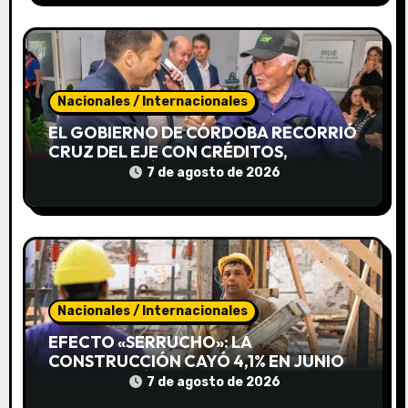
t
r
a
Nacionales / Internacionales
d
EL GOBIERNO DE CÓRDOBA RECORRIÓ
CRUZ DEL EJE CON CRÉDITOS,
a
CAPACITACIÓN Y APOYO A
7 de agosto de 2026
EMPRENDEDORES
s
Nacionales / Internacionales
EFECTO «SERRUCHO»: LA
CONSTRUCCIÓN CAYÓ 4,1% EN JUNIO
PERO CERRÓ EL SEMESTRE EN
7 de agosto de 2026
POSITIVO