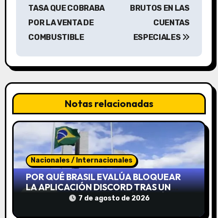
TASA QUE COBRABA
BRUTOS EN LAS
e
POR LA VENTA DE
CUENTAS
g
COMBUSTIBLE
ESPECIALES
a
c
i
Notas relacionadas
ó
n
d
Nacionales / Internacionales
e
POR QUÉ BRASIL EVALÚA BLOQUEAR
LA APLICACIÓN DISCORD TRAS UN
e
CASO QUE CONMOCIONÓ AL PAÍS
7 de agosto de 2026
n