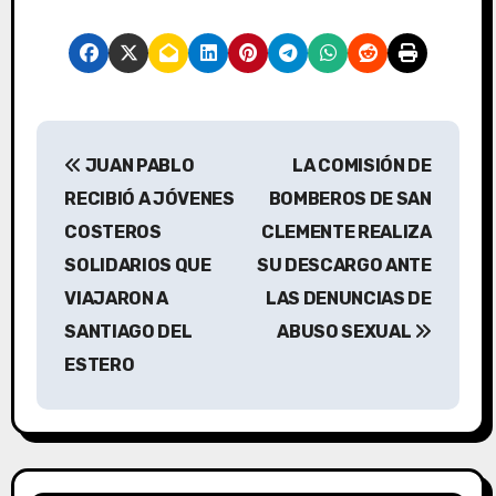
N
JUAN PABLO
LA COMISIÓN DE
a
RECIBIÓ A JÓVENES
BOMBEROS DE SAN
v
COSTEROS
CLEMENTE REALIZA
SOLIDARIOS QUE
SU DESCARGO ANTE
e
VIAJARON A
LAS DENUNCIAS DE
g
SANTIAGO DEL
ABUSO SEXUAL
a
ESTERO
c
i