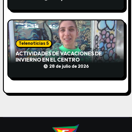
s
Telenoticias 5
ACTIVIDADES DE VACACIONES DE
INVIERNO EN EL CENTRO
COMUNITARIO EL TALA
28 de julio de 2026