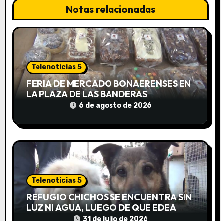
ó
Notas relacionadas
n
d
e
Telenoticias 5
e
FERIA DE MERCADO BONAERENSES EN
LA PLAZA DE LAS BANDERAS
n
6 de agosto de 2026
t
r
a
d
Telenoticias 5
REFUGIO CHICHOS SE ENCUENTRA SIN
a
LUZ NI AGUA, LUEGO DE QUE EDEA
CORTARA EL SUMINISTRO SIN AVISO
31 de julio de 2026