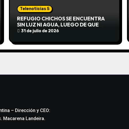
Telenoticias 5
REFUGIO CHICHOS SE ENCUENTRA
SIN LUZ NI AGUA, LUEGO DE QUE
EDEA CORTARA EL SUMINISTRO SIN
31 de julio de 2026
AVISO
ntina – Dirección y CEO:
c. Macarena Landeira.