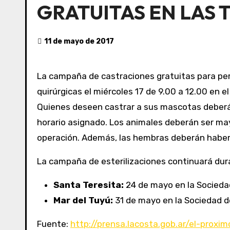
GRATUITAS EN LAS 
11 de mayo de 2017
La campaña de castraciones gratuitas para perr
quirúrgicas el miércoles 17 de 9.00 a 12.00 en e
Quienes deseen castrar a sus mascotas deberán solicitar un turno en la Unidad de Gestión Municipal correspondiente a la localidad y concurrir en el
horario asignado. Los animales deberán ser ma
operación. Además, las hembras deberán haber 
La campaña de esterilizaciones continuará dur
Santa Teresita:
24 de mayo en la Sociedad
Mar del Tuyú:
31 de mayo en la Sociedad de
Fuente:
http://prensa.lacosta.gob.ar/el-proxi