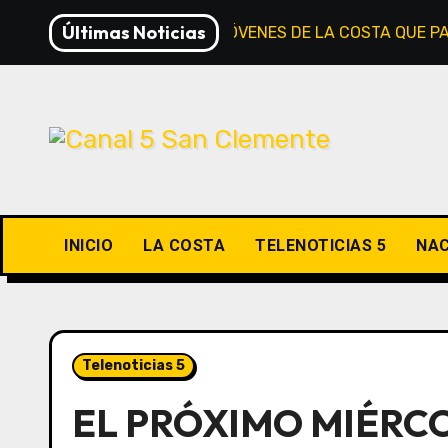
Saltar
Últimas Noticias
JUAN RECIBIÓ A JÓVENES DE LA COSTA QUE P
al
contenido
INICIO
LA COSTA
TELENOTICIAS 5
NAC
Telenoticias 5
EL PRÓXIMO MIÉRC