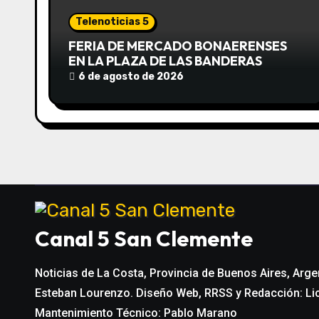
ó
Telenoticias 5
n
FERIA DE MERCADO BONAERENSES
EN LA PLAZA DE LAS BANDERAS
d
6 de agosto de 2026
e
e
n
t
r
Canal 5 San Clemente
a
Noticias de La Costa, Provincia de Buenos Aires, Arge
d
Esteban Lourenzo. Diseño Web, RRSS y Redacción: Li
a
Mantenimiento Técnico: Pablo Marano