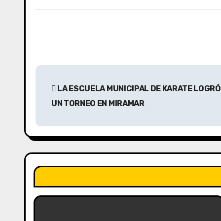
N
LA ESCUELA MUNICIPAL DE KARATE LOGRÓ
a
UN TORNEO EN MIRAMAR
v
e
g
a
c
i