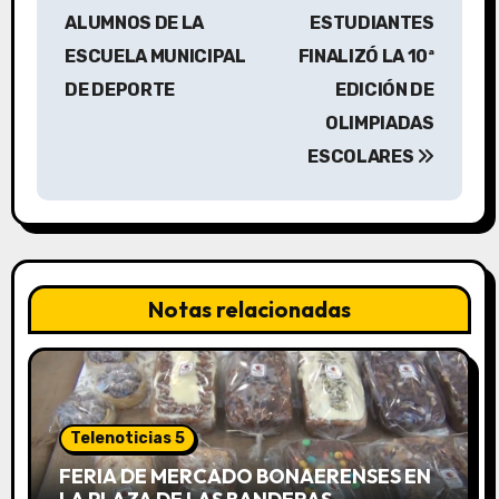
v
ALUMNOS DE LA
ESTUDIANTES
ESCUELA MUNICIPAL
FINALIZÓ LA 10ª
e
DE DEPORTE
EDICIÓN DE
g
OLIMPIADAS
a
ESCOLARES
c
i
ó
Notas relacionadas
n
d
e
Telenoticias 5
e
FERIA DE MERCADO BONAERENSES EN