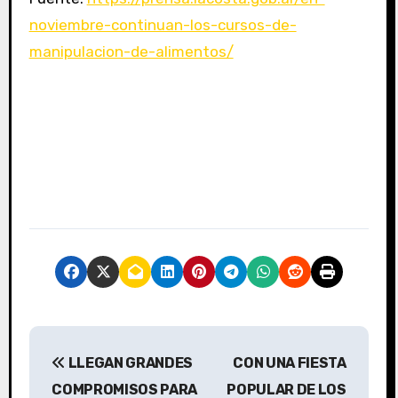
noviembre-continuan-los-cursos-de-
manipulacion-de-alimentos/
N
LLEGAN GRANDES
CON UNA FIESTA
a
COMPROMISOS PARA
POPULAR DE LOS