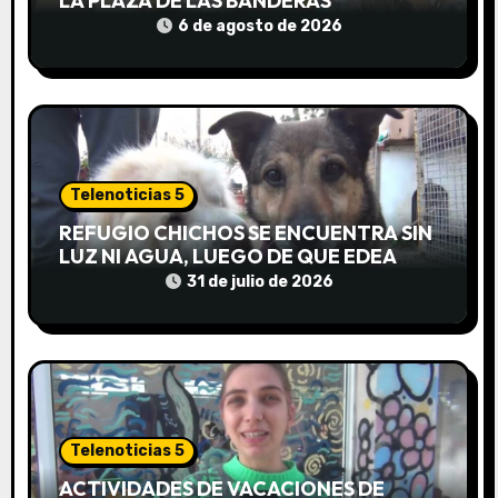
LA PLAZA DE LAS BANDERAS
n
6 de agosto de 2026
t
r
a
d
Telenoticias 5
REFUGIO CHICHOS SE ENCUENTRA SIN
a
LUZ NI AGUA, LUEGO DE QUE EDEA
CORTARA EL SUMINISTRO SIN AVISO
31 de julio de 2026
s
Telenoticias 5
ACTIVIDADES DE VACACIONES DE