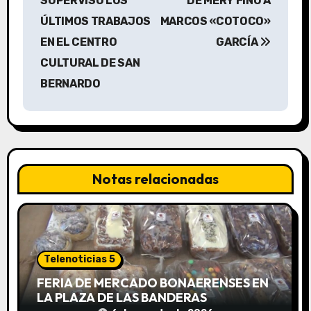
SUPERVISÓ LOS
DE MERY FINO A
v
ÚLTIMOS TRABAJOS
MARCOS «COTOCO»
EN EL CENTRO
GARCÍA
e
CULTURAL DE SAN
g
BERNARDO
a
c
i
Notas relacionadas
ó
n
d
Telenoticias 5
e
FERIA DE MERCADO BONAERENSES EN
LA PLAZA DE LAS BANDERAS
e