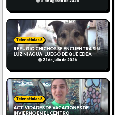
6 de agosto de 2026
n
t
r
a
Telenoticias 5
d
REFUGIO CHICHOS SE ENCUENTRA SIN
LUZ NI AGUA, LUEGO DE QUE EDEA
a
CORTARA EL SUMINISTRO SIN AVISO
31 de julio de 2026
s
Telenoticias 5
ACTIVIDADES DE VACACIONES DE
INVIERNO EN EL CENTRO