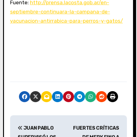
Fuente:
http://prensa.lacosta.gob.ar/en-
septiembre-continuara-la-campana-de-
vacunacion-antirrabica-para-perros-y-gatos/
N
JUAN PABLO
FUERTES CRÍTICAS
a