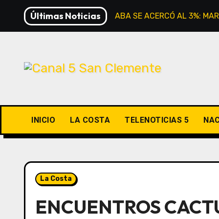
Saltar
Últimas Noticias
LA INFLACIÓN EN CABA SE ACERCÓ AL 3%: MAR
al
contenido
INICIO
LA COSTA
TELENOTICIAS 5
NAC
La Costa
ENCUENTROS CACTU