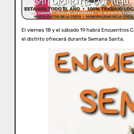
El viernes 18 y el sábado 19 habrá Encuentros Cactuseros en San Clemente del Tuyú. La propuesta se suma a la agenda de actividades y eventos que
el distrito ofrecerá durante Semana Santa.