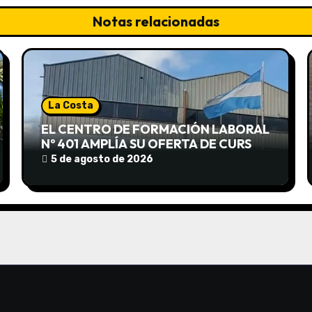
Notas relacionadas
La Costa
EL CENTRO DE FORMACIÓN LABORAL
Nº 401 AMPLÍA SU OFERTA DE CURSOS
EN LUCILA DEL MAR
5 de agosto de 2026