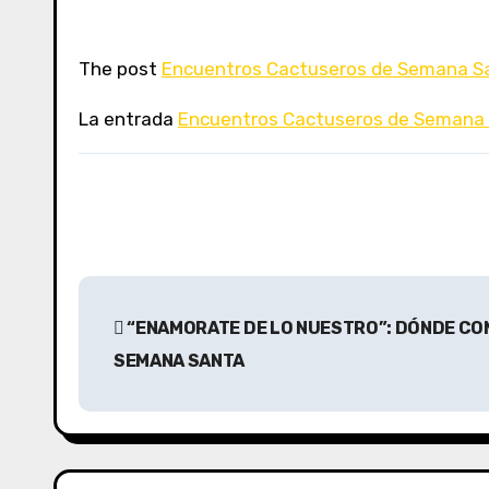
The post
Encuentros Cactuseros de Semana Sa
La entrada
Encuentros Cactuseros de Semana 
N
“ENAMORATE DE LO NUESTRO”: DÓNDE C
a
SEMANA SANTA
v
e
g