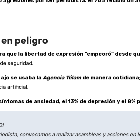
 agresiones por ser periodista: el 76% recibió un a
 en peligro
a que la libertad de expresión “empeoró” desde qu
de seguridad.
bajo se usaba la
Agencia Télam
de manera cotidiana
 artificial.
síntomas de ansiedad, el 13% de depresión y el 8% 
O!
riodista, convocamos a realizar asambleas y acciones en l