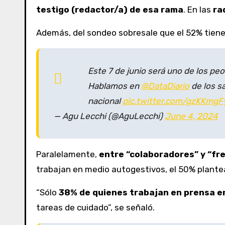
testigo (redactor/a) de esa rama
. En las
ra
Además, del sondeo sobresale que el 52% tiene 
Este 7 de junio será uno de los peo
Hablamos en
@DataDiario
de los sa
nacional
pic.twitter.com/gzKKmg
— Agu Lecchi (@AguLecchi)
June 4, 2024
Paralelamente,
entre “colaboradores” y “fre
trabajan en medio autogestivos, el 50% plantea
“Sólo
38% de quienes trabajan en prensa en
tareas de cuidado”, se señaló.