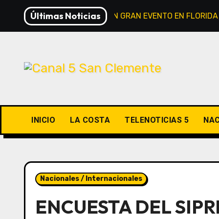
Saltar
Últimas Noticias
LA NASA ALISTA UN GRAN EVENTO EN FLORID
al
contenido
INICIO
LA COSTA
TELENOTICIAS 5
NAC
Nacionales / Internacionales
ENCUESTA DEL SIPR