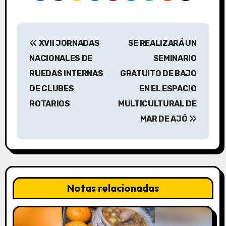
N
XVII JORNADAS
SE REALIZARÁ UN
a
NACIONALES DE
SEMINARIO
v
RUEDAS INTERNAS
GRATUITO DE BAJO
DE CLUBES
EN EL ESPACIO
e
ROTARIOS
MULTICULTURAL DE
g
MAR DE AJÓ
a
c
i
Notas relacionadas
ó
n