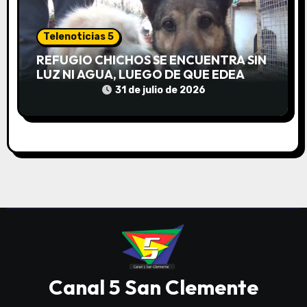
Telenoticias 5
REFUGIO CHICHOS SE ENCUENTRA SIN
LUZ NI AGUA, LUEGO DE QUE EDEA
CORTARA EL SUMINISTRO SIN AVISO
31 de julio de 2026
Canal 5 San Clemente