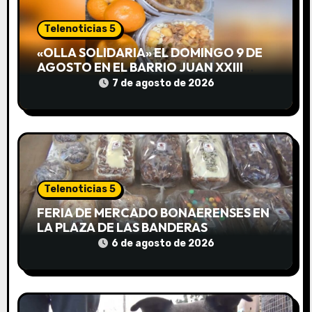
d
Telenoticias 5
e
«OLLA SOLIDARIA» EL DOMINGO 9 DE
AGOSTO EN EL BARRIO JUAN XXIII
e
DESDE LAS 13 HS
7 de agosto de 2026
n
t
r
a
Telenoticias 5
d
FERIA DE MERCADO BONAERENSES EN
LA PLAZA DE LAS BANDERAS
a
6 de agosto de 2026
s