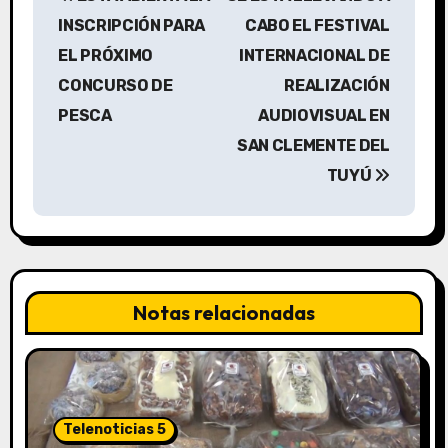
a
INSCRIPCIÓN PARA
CABO EL FESTIVAL
v
EL PRÓXIMO
INTERNACIONAL DE
CONCURSO DE
REALIZACIÓN
e
PESCA
AUDIOVISUAL EN
g
SAN CLEMENTE DEL
a
TUYÚ
c
i
ó
Notas relacionadas
n
d
e
Telenoticias 5