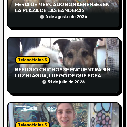
e
FERIA DE MERCADO BONAERENSES EN
LA PLAZA DE LAS BANDERAS
n
6 de agosto de 2026
t
r
a
d
Telenoticias 5
REFUGIO CHICHOS SE ENCUENTRA SIN
a
LUZ NI AGUA, LUEGO DE QUE EDEA
CORTARA EL SUMINISTRO SIN AVISO
31 de julio de 2026
s
Telenoticias 5