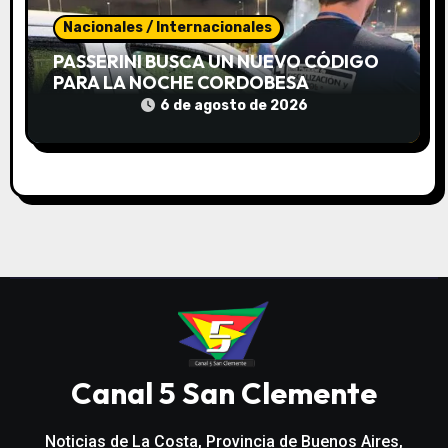
Nacionales / Internacionales
PASSERINI BUSCA UN NUEVO CÓDIGO
PARA LA NOCHE CORDOBESA
ACTUALIZANDO 8 ORDENANZAS
6 de agosto de 2026
«DISPERSAS» Y «VIEJAS»
Canal 5 San Clemente
Noticias de La Costa, Provincia de Buenos Aires,