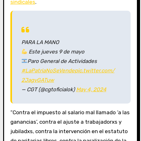
sindicales
.
PARA LA MANO
Este jueves 9 de mayo
Paro General de Actividades
#LaPatriaNoSeVende
pic.twitter.com/
2JagvGATuw
— CGT (@cgtoficialok)
May 4, 2024
“Contra el impuesto al salario mal llamado ‘a las
ganancias’, contra el ajuste a trabajadorxs y
jubiladxs, contra la intervención en el estatuto
de paritarias libres, contra la paralización de la