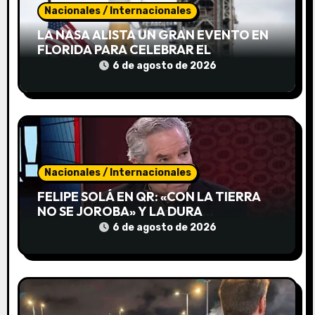
e
Nacionales / Internacionales
LA NASA ALISTA UN GRAN EVENTO EN
n
FLORIDA PARA CELEBRAR EL
LIDERAZGO ESPACIAL
t
6 de agosto de 2026
ESTADOUNIDENSE
r
a
d
Nacionales / Internacionales
a
FELIPE SOLÁ EN QR: «CON LA TIERRA
s
NO SE JOROBA» Y LA DURA
ADVERTENCIA SOBRE EL MODELO
6 de agosto de 2026
LIBERTARIO