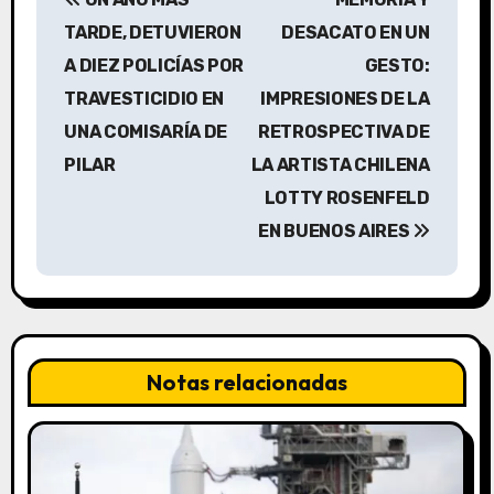
a
TARDE, DETUVIERON
DESACATO EN UN
v
A DIEZ POLICÍAS POR
GESTO:
TRAVESTICIDIO EN
IMPRESIONES DE LA
e
UNA COMISARÍA DE
RETROSPECTIVA DE
g
PILAR
LA ARTISTA CHILENA
a
LOTTY ROSENFELD
EN BUENOS AIRES
c
i
ó
n
Notas relacionadas
d
e