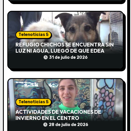
t
r
a
Telenoticias 5
d
REFUGIO CHICHOS SE ENCUENTRA SIN
LUZ NI AGUA, LUEGO DE QUE EDEA
a
CORTARA EL SUMINISTRO SIN AVISO
31 de julio de 2026
s
Telenoticias 5
ACTIVIDADES DE VACACIONES DE
INVIERNO EN EL CENTRO
COMUNITARIO EL TALA
28 de julio de 2026