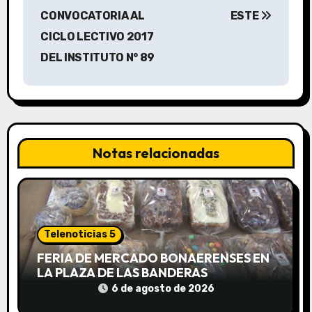
CONVOCATORIA AL
ESTE
e
CICLO LECTIVO 2017
g
DEL INSTITUTO N° 89
a
c
i
Notas relacionadas
ó
n
d
Telenoticias 5
e
FERIA DE MERCADO BONAERENSES EN
LA PLAZA DE LAS BANDERAS
e
6 de agosto de 2026
n