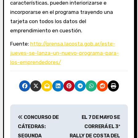
características, pueden interiorizarse e
incorporarse en el programa trayendo una
tarjeta con todos los datos del
emprendimiento en cuestión.
Fuente:
http://prensa.lacosta.gob.ar/este-
jueves-se-lanza-un-nuevo-programa-para-
los-emprendedores/
N
CONCURSO DE
EL 7 DE MAYO SE
a
CÁTEDRAS:
CORRERÁ EL 3º
v
SEGUNDA
RALLY DE COSTA DEL