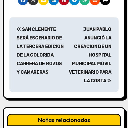
N
SAN CLEMENTE
JUAN PABLO
a
SERÁ ESCENARIO DE
ANUNCIÓ LA
v
LA TERCERA EDICIÓN
CREACIÓN DE UN
DE LA COLORIDA
HOSPITAL
e
CARRERA DE MOZOS
MUNICIPAL MÓVIL
g
Y CAMARERAS
VETERINARIO PARA
a
LA COSTA
c
i
ó
Notas relacionadas