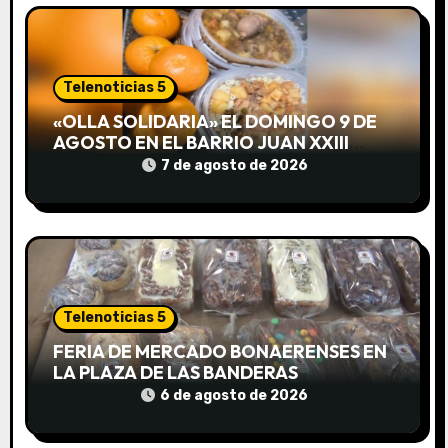
n
d
e
Telenoticias 5
e
«OLLA SOLIDARIA» EL DOMINGO 9 DE
AGOSTO EN EL BARRIO JUAN XXIII
n
DESDE LAS 13 HS
7 de agosto de 2026
t
r
a
d
Telenoticias 5
FERIA DE MERCADO BONAERENSES EN
a
LA PLAZA DE LAS BANDERAS
6 de agosto de 2026
s