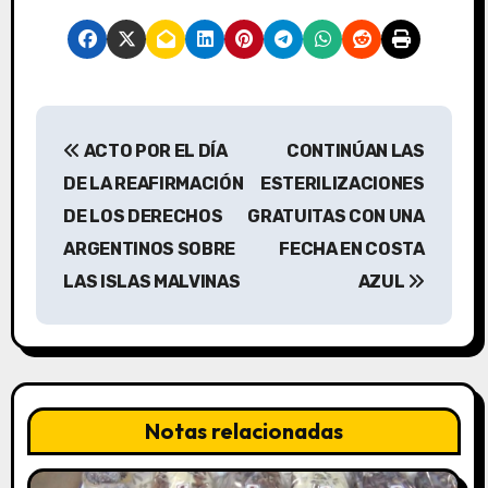
N
ACTO POR EL DÍA
CONTINÚAN LAS
a
DE LA REAFIRMACIÓN
ESTERILIZACIONES
v
DE LOS DERECHOS
GRATUITAS CON UNA
ARGENTINOS SOBRE
FECHA EN COSTA
e
LAS ISLAS MALVINAS
AZUL
g
a
c
Notas relacionadas
i
ó