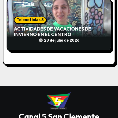
Telenoticias 5
ACTIVIDADES DE VACACIONES DE
INVIERNO EN EL CENTRO
COMUNITARIO EL TALA
28 de julio de 2026
Canal 5 San Clemente