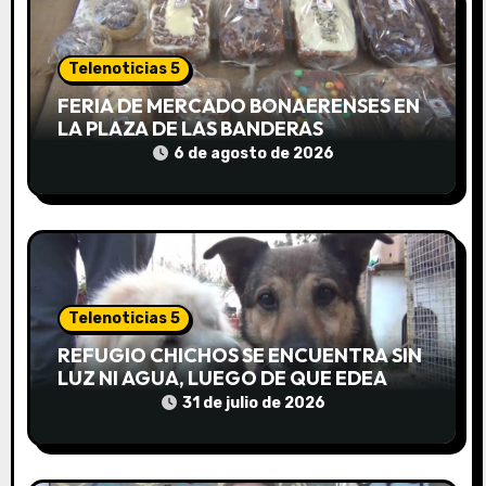
n
Telenoticias 5
d
FERIA DE MERCADO BONAERENSES EN
e
LA PLAZA DE LAS BANDERAS
6 de agosto de 2026
e
n
t
r
Telenoticias 5
a
REFUGIO CHICHOS SE ENCUENTRA SIN
LUZ NI AGUA, LUEGO DE QUE EDEA
d
CORTARA EL SUMINISTRO SIN AVISO
31 de julio de 2026
a
s