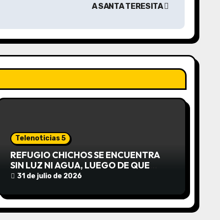
A SANTA TERESITA
Telenoticias 5
REFUGIO CHICHOS SE ENCUENTRA
SIN LUZ NI AGUA, LUEGO DE QUE
EDEA CORTARA EL SUMINISTRO SIN
31 de julio de 2026
AVISO