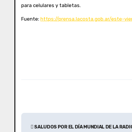
para celulares y tabletas.
Fuente:
https://prensa.lacosta.gob.ar/este-v
N
SALUDOS POR EL DÍA MUNDIAL DE LA RADI
a