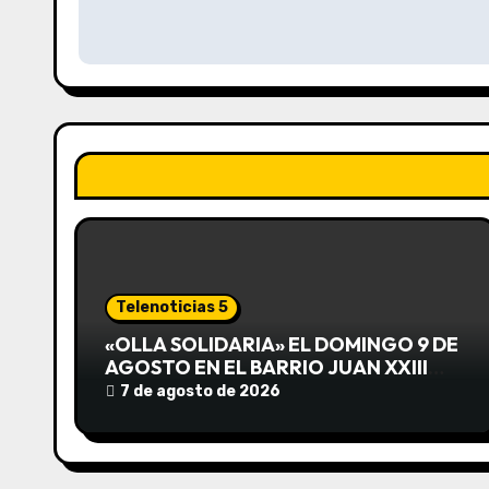
v
e
g
a
c
i
ó
Telenoticias 5
n
«OLLA SOLIDARIA» EL DOMINGO 9 DE
AGOSTO EN EL BARRIO JUAN XXIII
d
DESDE LAS 13 HS
7 de agosto de 2026
e
e