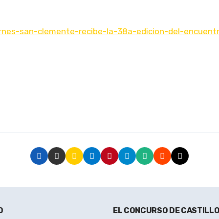
iernes-san-clemente-recibe-la-38a-edicion-del-encuen
O
EL CONCURSO DE CASTILLO