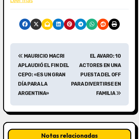
Leer más
N
MAURICIO MACRI
EL AVARO: 10
a
APLAUDIÓ EL FIN DEL
ACTORES EN UNA
v
CEPO: «ES UN GRAN
PUESTA DEL OFF
DÍA PARA LA
PARA DIVERTIRSE EN
e
ARGENTINA»
FAMILIA
g
a
c
Notas relacionadas
i