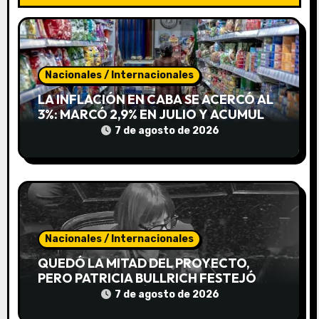
ó
n
Nacionales / Internacionales
d
LA INFLACIÓN EN CABA SE ACERCÓ AL
e
3%: MARCÓ 2,9% EN JULIO Y ACUMULA
19,4% EN LO QUE VA DEL AÑO
7 de agosto de 2026
e
n
t
r
Nacionales / Internacionales
a
QUEDÓ LA MITAD DEL PROYECTO,
PERO PATRICIA BULLRICH FESTEJÓ
d
IGUAL Y CELEBRÓ LA «ROSCA»
7 de agosto de 2026