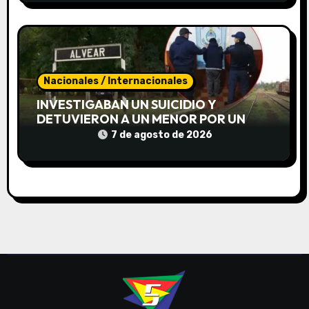
a
s
Nacionales / Internacionales
INVESTIGABAN UN SUICIDIO Y
DETUVIERON A UN MENOR POR UN
«ATROZ» HOMICIDIO DE UNA JOVEN
7 de agosto de 2026
EN CORRIENTES