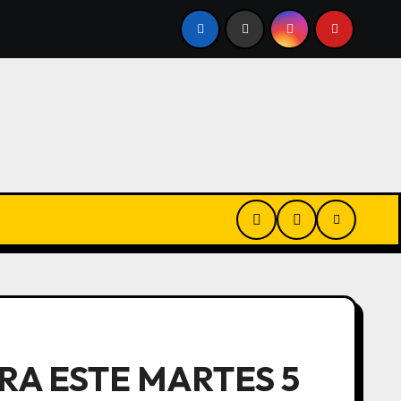
 RECIBIDOS EN LA SALA”
METALFOR: CONFIRMAN MÁS D
RA ESTE MARTES 5