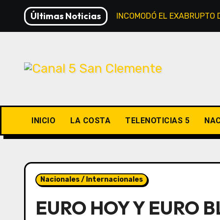
Saltar
Últimas Noticias
NICOLÁS PINO: “ME INCOMODÓ EL EXABRUPTO D
al
contenido
INICIO
LA COSTA
TELENOTICIAS 5
NAC
Nacionales / Internacionales
EURO HOY Y EURO B