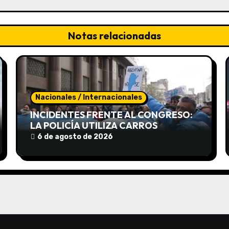
Notas relacionadas
Nacionales / Internacionales
INCIDENTES FRENTE AL CONGRESO:
LA POLICÍA UTILIZA CARROS
HIDRANTES PARA DISPERSAR LA
6 de agosto de 2026
PROTESTA