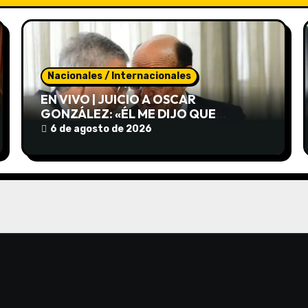
Nacionales / Internacionales
EN VIVO | JUICIO A OSCAR
GONZÁLEZ: «ÉL ME DIJO QUE
ATENDIERAN A LAS PERSONAS DEL
6 de agosto de 2026
OTRO VEHÍCULO»