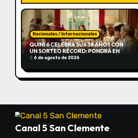
i
ó
n
Nacionales / Internacionales
QUINI 6 CELEBRA SUS 38 AÑOS CON
d
UN SORTEO RÉCORD: PONDRÁ EN
JUEGO UN POZO ESTIMADO DE
6 de agosto de 2026
e
$20.000 MILLONES Y UN SIEMPRE
SALE DE USD 3 MILLONES
e
n
t
r
a
Canal 5 San Clemente