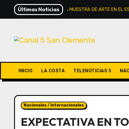
Saltar
Últimas Noticias
INAUGURAN NUEVA MUESTRA DE ARTE EN EL E
al
contenido
INICIO
LA COSTA
TELENOTICIAS 5
NAC
Nacionales / Internacionales
EXPECTATIVA EN TO