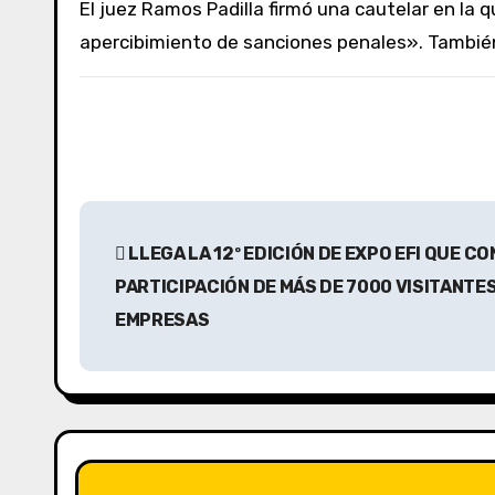
El juez Ramos Padilla firmó una cautelar en la que «le ordena» al actual miembro de la Corte que «se abstenga de tomar decisiones bajo
apercibimiento de sanciones penales». También 
N
LLEGA LA 12º EDICIÓN DE EXPO EFI QUE C
a
PARTICIPACIÓN DE MÁS DE 7000 VISITANTES
v
EMPRESAS
e
g
a
c