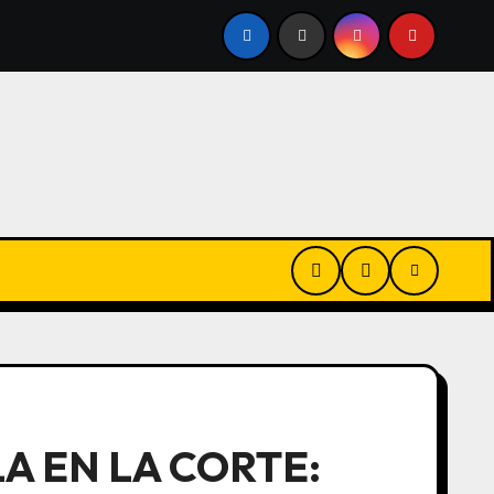
N VIVO | JUICIO A OSCAR GONZÁLEZ: «ÉL ME DIJO QUE AT
A EN LA CORTE: