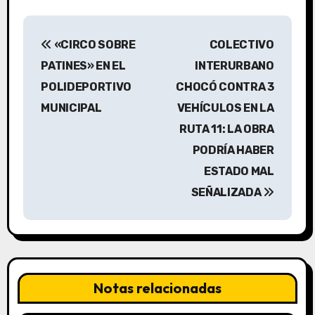
N
«CIRCO SOBRE
COLECTIVO
a
PATINES» EN EL
INTERURBANO
v
POLIDEPORTIVO
CHOCÓ CONTRA 3
MUNICIPAL
VEHÍCULOS EN LA
e
RUTA 11: LA OBRA
g
PODRÍA HABER
a
ESTADO MAL
SEÑALIZADA
c
i
ó
n
Notas relacionadas