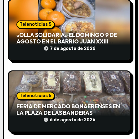
d
e
e
Telenoticias 5
«OLLA SOLIDARIA» EL DOMINGO 9 DE
n
AGOSTO EN EL BARRIO JUAN XXIII
DESDE LAS 13 HS
t
7 de agosto de 2026
r
a
d
Telenoticias 5
a
FERIA DE MERCADO BONAERENSES EN
s
LA PLAZA DE LAS BANDERAS
6 de agosto de 2026