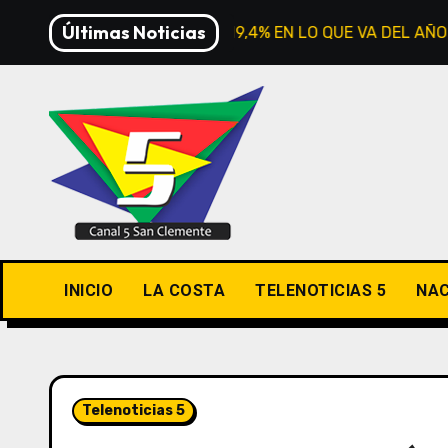
Saltar
Últimas Noticias
 EN JULIO Y ACUMULA 19,4% EN LO QUE VA DEL AÑO
al
contenido
INICIO
LA COSTA
TELENOTICIAS 5
NAC
Telenoticias 5