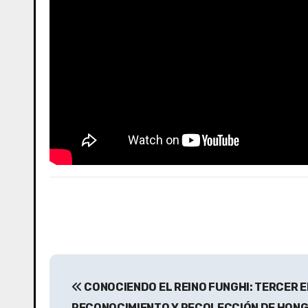
N
CONOCIENDO EL REINO FUNGHI: TERCER 
a
RECONOCIMIENTO Y RECOLECCIÓN DE HONG