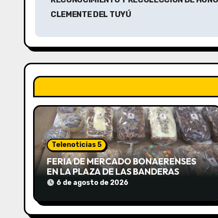
v
CLEMENTE DEL TUYÚ
e
g
a
c
i
ó
Telenoticias 5
n
FERIA DE MERCADO BONAERENSES
d
EN LA PLAZA DE LAS BANDERAS
6 de agosto de 2026
e
e