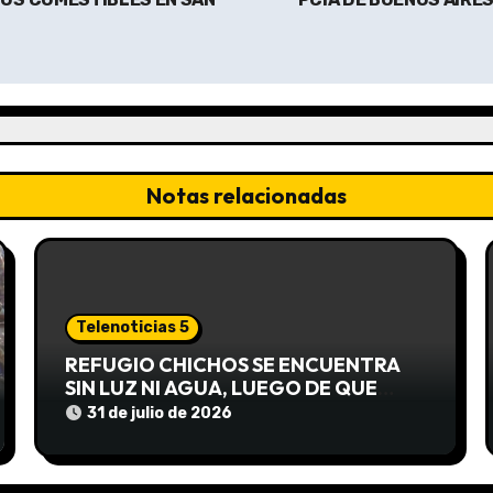
Notas relacionadas
Telenoticias 5
REFUGIO CHICHOS SE ENCUENTRA
SIN LUZ NI AGUA, LUEGO DE QUE
EDEA CORTARA EL SUMINISTRO SIN
31 de julio de 2026
AVISO