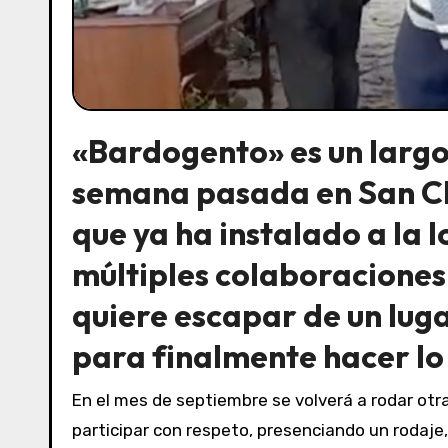
«Bardogento» es un largo
semana pasada en San Cle
que ya ha instalado a la 
múltiples colaboraciones c
quiere escapar de un luga
para finalmente hacer lo
En el mes de septiembre se volverá a rodar otra película en San Clemente, y Claudio Santorelli comentó que cualquiera que quiera ver, observar y
participar con respeto, presenciando un rodaje