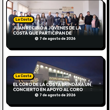
ó
n
La Costa
d
JUAN RECIBIÓ A JÓVENES DE LA
e
COSTA QUE PARTICIPAN DE
INTERCAMBIOS CULTURALES EN
7 de agosto de 2026
e
DISTINTOS PAÍSES
n
t
r
La Costa
a
EL CORO DE LA COSTA BRINDARÁ UN
CONCIERTO EN APOYO AL CORO
d
NACIONAL DE NIÑOS
7 de agosto de 2026
a