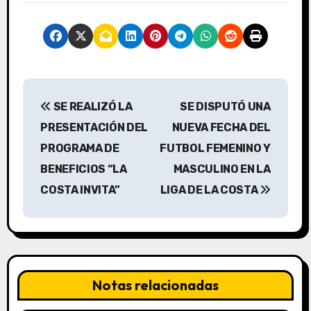
N
SE REALIZÓ LA
SE DISPUTÓ UNA
a
PRESENTACIÓN DEL
NUEVA FECHA DEL
v
PROGRAMA DE
FUTBOL FEMENINO Y
BENEFICIOS “LA
MASCULINO EN LA
e
COSTA INVITA”
LIGA DE LA COSTA
g
a
c
Notas relacionadas
i