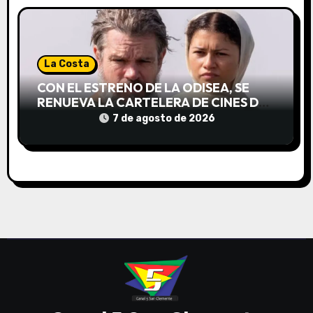
s
La Costa
CON EL ESTRENO DE LA ODISEA, SE
RENUEVA LA CARTELERA DE CINES DE
LA COSTA
7 de agosto de 2026