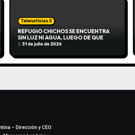
Telenoticias 5
REFUGIO CHICHOS SE ENCUENTRA
SIN LUZ NI AGUA, LUEGO DE QUE
EDEA CORTARA EL SUMINISTRO SIN
31 de julio de 2026
AVISO
ntina – Dirección y CEO: