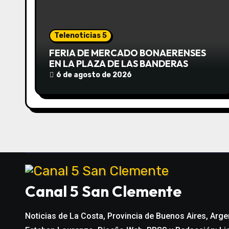
i
ó
Telenoticias 5
n
FERIA DE MERCADO BONAERENSES
EN LA PLAZA DE LAS BANDERAS
d
6 de agosto de 2026
e
e
n
t
r
Canal 5 San Clemente
a
Noticias de La Costa, Provincia de Buenos Aires, Arge
d