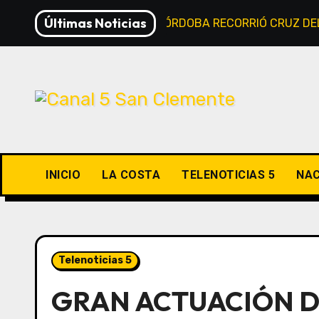
Saltar
Últimas Noticias
EL GOBIERNO DE CÓRDOBA RECORRIÓ CRUZ DE
al
contenido
INICIO
LA COSTA
TELENOTICIAS 5
NAC
Telenoticias 5
GRAN ACTUACIÓN D