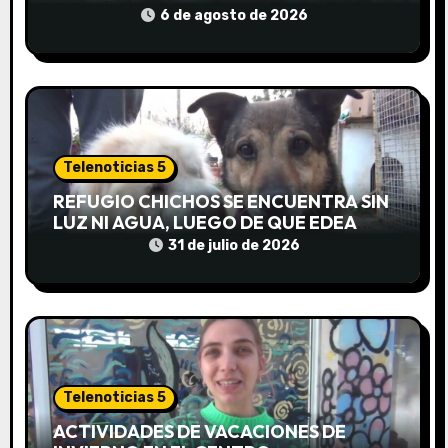
n
6 de agosto de 2026
t
r
a
d
Telenoticias 5
REFUGIO CHICHOS SE ENCUENTRA SIN
a
LUZ NI AGUA, LUEGO DE QUE EDEA
CORTARA EL SUMINISTRO SIN AVISO
31 de julio de 2026
s
Telenoticias 5
ACTIVIDADES DE VACACIONES DE