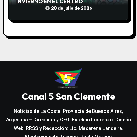
INVIERNO EN EL CENTRO
COMUNITARIO EL TALA
28 de julio de 2026
Canal 5 San Clemente
Noticias de La Costa, Provincia de Buenos Aires,
Argentina – Dirección y CEO: Esteban Lourenzo. Diseño
Web, RRSS y Redacción: Lic. Macarena Landeira.
Mantenimiento Técnico: Pablo Marano