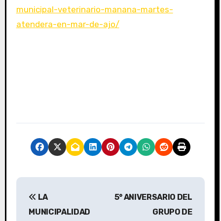
municipal-veterinario-manana-martes-
atendera-en-mar-de-ajo/
N
LA
5° ANIVERSARIO DEL
a
MUNICIPALIDAD
GRUPO DE