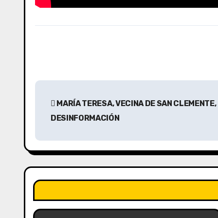
N
MARÍA TERESA, VECINA DE SAN CLEMENTE,
a
DESINFORMACIÓN
v
e
g
a
c