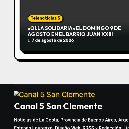
i
ó
Telenoticias 5
n
«OLLA SOLIDARIA» EL DOMINGO 9 DE
AGOSTO EN EL BARRIO JUAN XXIII
d
DESDE LAS 13 HS
7 de agosto de 2026
e
e
n
t
r
Canal 5 San Clemente
a
Noticias de La Costa, Provincia de Buenos Aires, Arge
d
Esteban Lourenzo. Diseño Web, RRSS y Redacción: Li