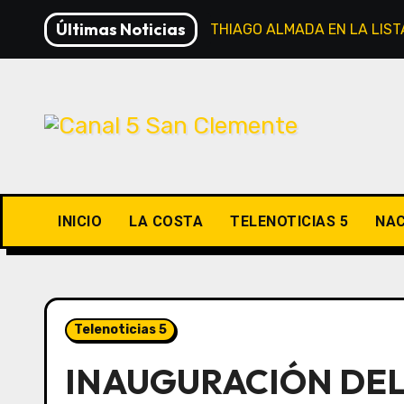
Saltar
Últimas Noticias
RIVER INSCRIBIÓ A THIAGO ALMADA EN LA LI
al
contenido
INICIO
LA COSTA
TELENOTICIAS 5
NAC
Telenoticias 5
INAUGURACIÓN DEL