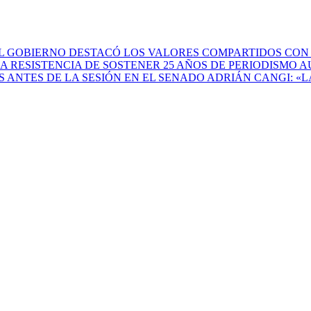
L GOBIERNO DESTACÓ LOS VALORES COMPARTIDOS CON LA
LA RESISTENCIA DE SOSTENER 25 AÑOS DE PERIODISMO 
 ANTES DE LA SESIÓN EN EL SENADO
ADRIÁN CANGI: «L
a - Dirección y CEO: Esteban Lourenzo. Diseño Web, RRSS y R
a - Dirección y CEO: Esteban Lourenzo. Diseño Web, RRSS y R