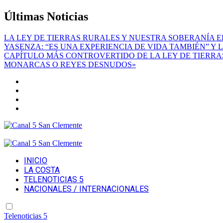
Saltar
Últimas Noticias
al
contenido
LA LEY DE TIERRAS RURALES Y NUESTRA SOBERANÍA
E
YASENZA: “ES UNA EXPERIENCIA DE VIDA TAMBIÉN” Y 
CAPÍTULO MÁS CONTROVERTIDO DE LA LEY DE TIERRAS
MONARCAS O REYES DESNUDOS»
Canal 5 San Clemente
Noticias de La Costa, Provincia de Buenos Aires, Argentin
Pablo Marano
Canal 5 San Clemente
Noticias de La Costa, Provincia de Buenos Aires, Argentin
INICIO
Pablo Marano
LA COSTA
TELENOTICIAS 5
NACIONALES / INTERNACIONALES
Telenoticias 5