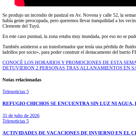
Se produjo un incendio de pastizal en Av. Novena y calle 52, la semana pasada: «es una zona que no sabemos si suele prenderse, o se suele prende-, tuvimos difícil acceso durante la noche, fue imposible trabajar,
había gente preocupada, pero queremos llevar tranquilidad a los vec
Clemente del Tuyú.
En este caso puntual, la zona estaba muy inundada, por eso no se pudo 
También asistieron a un transformador que tenía una pérdida de fluido
ladrillos por socio», para poder construir el destacamento del barrio 
Navegación
CONOCÉ LOS HORARIOS Y PROMOCIONES DE ESTA SEMA
DETUVIERON 2 PERSONAS TRAS ALLANAMIENTOS EN 
de
entradas
Notas relacionadas
Telenoticias 5
REFUGIO CHICHOS SE ENCUENTRA SIN LUZ NI AGUA,
31 de julio de 2026
Telenoticias 5
ACTIVIDADES DE VACACIONES DE INVIERNO EN EL 