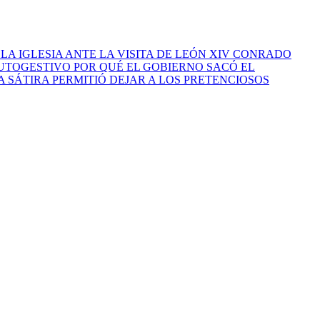
 IGLESIA ANTE LA VISITA DE LEÓN XIV
CONRADO
AUTOGESTIVO
POR QUÉ EL GOBIERNO SACÓ EL
A SÁTIRA PERMITIÓ DEJAR A LOS PRETENCIOSOS
edacción: Lic. Macarena Landeira. Mantenimiento Técnico:
edacción: Lic. Macarena Landeira. Mantenimiento Técnico: