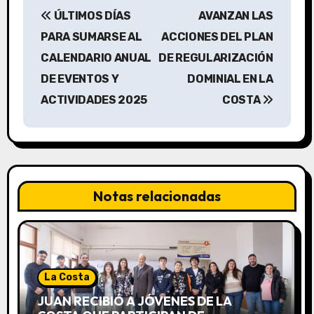
N
ÚLTIMOS DÍAS
AVANZAN LAS
a
PARA SUMARSE AL
ACCIONES DEL PLAN
v
CALENDARIO ANUAL
DE REGULARIZACIÓN
DE EVENTOS Y
DOMINIAL EN LA
e
ACTIVIDADES 2025
COSTA
g
a
c
Notas relacionadas
i
ó
n
La Costa
d
JUAN RECIBIÓ A JÓVENES DE LA