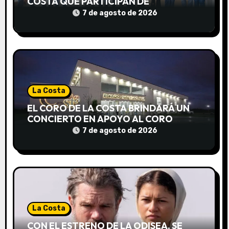
e
COSTA QUE PARTICIPAN DE
INTERCAMBIOS CULTURALES EN
7 de agosto de 2026
e
DISTINTOS PAÍSES
n
t
r
La Costa
a
EL CORO DE LA COSTA BRINDARÁ UN
CONCIERTO EN APOYO AL CORO
d
NACIONAL DE NIÑOS
7 de agosto de 2026
a
s
La Costa
CON EL ESTRENO DE LA ODISEA, SE