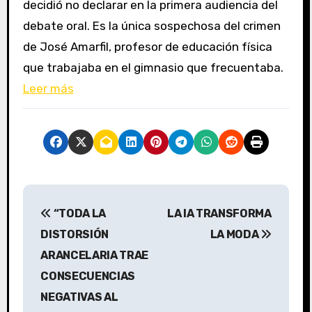
decidió no declarar en la primera audiencia del
debate oral. Es la única sospechosa del crimen
de José Amarfil, profesor de educación física
que trabajaba en el gimnasio que frecuentaba.
Leer más
N
“TODA LA
LA IA TRANSFORMA
a
DISTORSIÓN
LA MODA
v
ARANCELARIA TRAE
CONSECUENCIAS
e
NEGATIVAS AL