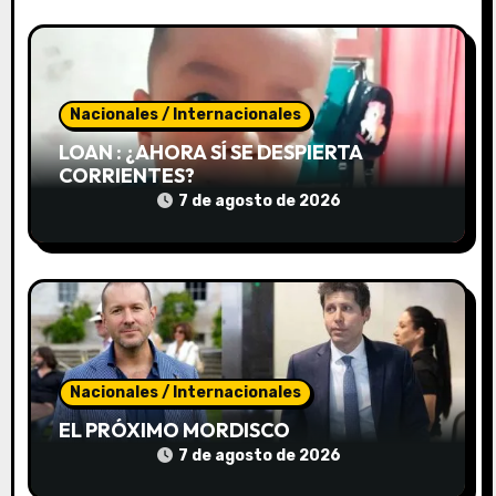
r
a
d
Nacionales / Internacionales
a
LOAN : ¿AHORA SÍ SE DESPIERTA
s
CORRIENTES?
7 de agosto de 2026
Nacionales / Internacionales
EL PRÓXIMO MORDISCO
7 de agosto de 2026