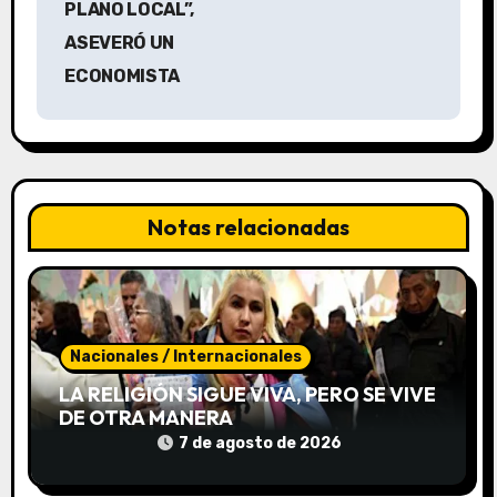
g
PLANO LOCAL”,
a
ASEVERÓ UN
ECONOMISTA
c
i
ó
n
Notas relacionadas
d
e
e
Nacionales / Internacionales
LA RELIGIÓN SIGUE VIVA, PERO SE VIVE
n
DE OTRA MANERA
t
7 de agosto de 2026