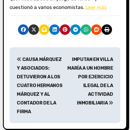
cuestionó a varios economistas.
Leer más
N
CAUSA MÁRQUEZ
IMPUTAN EN VILLA
a
Y ASOCIADOS:
MARÍA A UN HOMBRE
v
DETUVIERON A LOS
POR EJERCICIO
CUATRO HERMANOS
ILEGAL DE LA
e
MÁRQUEZ Y AL
ACTIVIDAD
g
CONTADOR DE LA
INMOBILIARIA
a
FIRMA
c