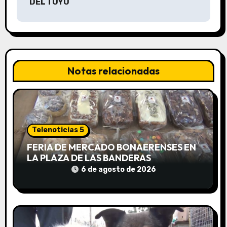
DEL TUYÚ
a
c
i
Notas relacionadas
ó
n
d
Telenoticias 5
e
FERIA DE MERCADO BONAERENSES EN
LA PLAZA DE LAS BANDERAS
e
6 de agosto de 2026
n
t
r