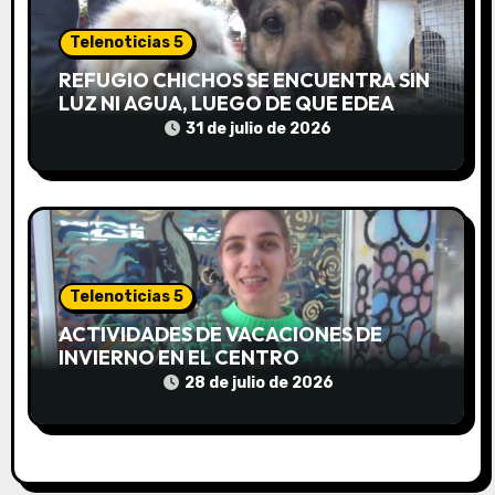
a
Telenoticias 5
d
REFUGIO CHICHOS SE ENCUENTRA SIN
LUZ NI AGUA, LUEGO DE QUE EDEA
a
CORTARA EL SUMINISTRO SIN AVISO
31 de julio de 2026
s
Telenoticias 5
ACTIVIDADES DE VACACIONES DE
INVIERNO EN EL CENTRO
COMUNITARIO EL TALA
28 de julio de 2026