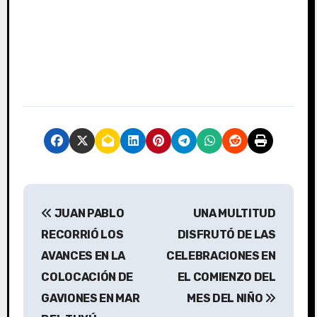
N
JUAN PABLO
UNA MULTITUD
a
RECORRIÓ LOS
DISFRUTÓ DE LAS
v
AVANCES EN LA
CELEBRACIONES EN
COLOCACIÓN DE
EL COMIENZO DEL
e
GAVIONES EN MAR
MES DEL NIÑO
g