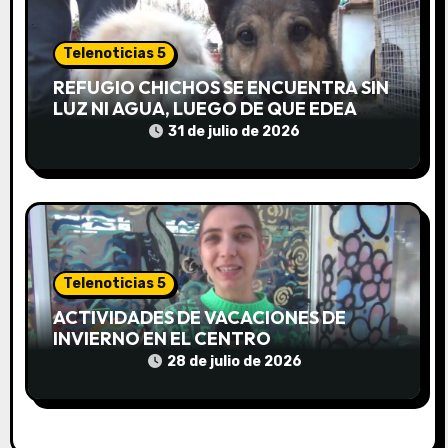
a
d
Telenoticias 5
REFUGIO CHICHOS SE ENCUENTRA SIN
a
LUZ NI AGUA, LUEGO DE QUE EDEA
CORTARA EL SUMINISTRO SIN AVISO
31 de julio de 2026
s
Telenoticias 5
ACTIVIDADES DE VACACIONES DE
INVIERNO EN EL CENTRO
COMUNITARIO EL TALA
28 de julio de 2026