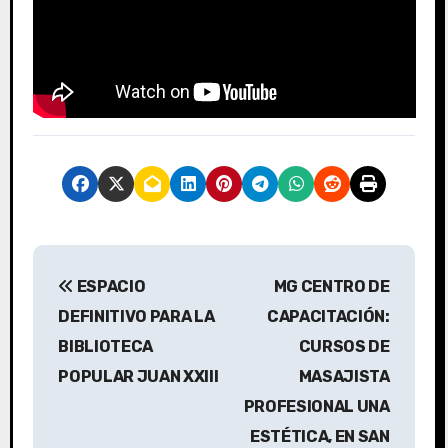
N
ESPACIO
MG CENTRO DE
a
DEFINITIVO PARA LA
CAPACITACIÓN:
v
BIBLIOTECA
CURSOS DE
POPULAR JUAN XXIII
MASAJISTA
e
PROFESIONAL UNA
g
ESTÉTICA, EN SAN