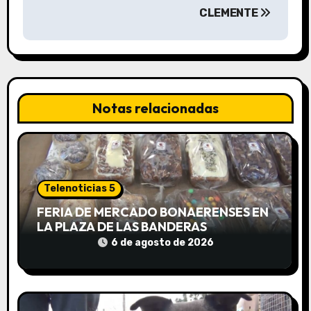
a
CLEMENTE
c
i
ó
Notas relacionadas
n
d
e
Telenoticias 5
e
FERIA DE MERCADO BONAERENSES EN
LA PLAZA DE LAS BANDERAS
n
6 de agosto de 2026
t
r