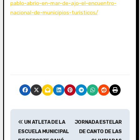
pablo-abrio-en-mar-de-ajo-el-encuentro-
nacional-de-municipios-turisticos/
N
UN ATLETA DE LA
JORNADA ESTELAR
a
ESCUELA MUNICIPAL
DE CANTO DE LAS