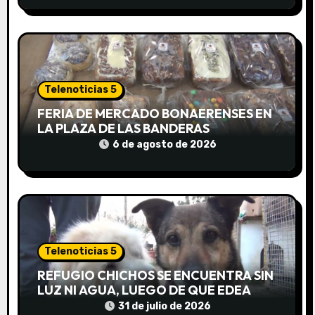
n
t
r
a
Telenoticias 5
d
FERIA DE MERCADO BONAERENSES EN
LA PLAZA DE LAS BANDERAS
a
6 de agosto de 2026
s
Telenoticias 5
REFUGIO CHICHOS SE ENCUENTRA SIN
LUZ NI AGUA, LUEGO DE QUE EDEA
CORTARA EL SUMINISTRO SIN AVISO
31 de julio de 2026