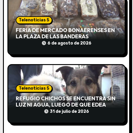
a
d
Telenoticias 5
FERIA DE MERCADO BONAERENSES EN
a
LA PLAZA DE LAS BANDERAS
6 de agosto de 2026
s
Telenoticias 5
REFUGIO CHICHOS SE ENCUENTRA SIN
LUZ NI AGUA, LUEGO DE QUE EDEA
CORTARA EL SUMINISTRO SIN AVISO
31 de julio de 2026