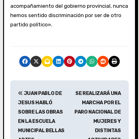
acompañamiento del gobierno provincial, nunca
hemos sentido discriminación por ser de otro
partido político».
N
JUAN PABLO DE
SE REALIZARÁ UNA
a
JESUS HABLÓ
MARCHA POR EL
v
SOBRE LAS OBRAS
PARO NACIONAL DE
EN LA ESCUELA
MUJERES Y
e
MUNICIPAL BELLAS
DISTINTAS
g