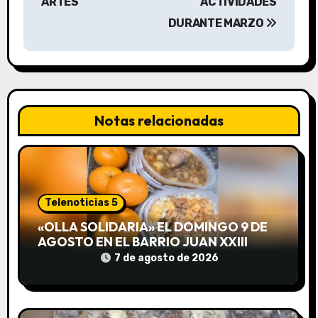
ARTES
ACTIVIDADES
a
DURANTE MARZO
c
i
ó
Notas relacionadas
n
d
e
Telenoticias 5
e
«OLLA SOLIDARIA» EL DOMINGO 9 DE
AGOSTO EN EL BARRIO JUAN XXIII
n
DESDE LAS 13 HS
7 de agosto de 2026
t
r