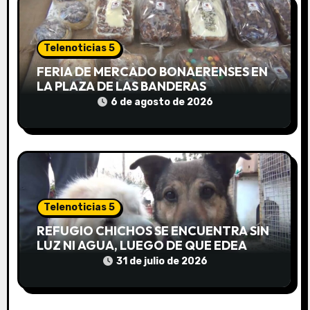
n
d
Telenoticias 5
e
FERIA DE MERCADO BONAERENSES EN
LA PLAZA DE LAS BANDERAS
e
6 de agosto de 2026
n
t
r
a
Telenoticias 5
d
REFUGIO CHICHOS SE ENCUENTRA SIN
LUZ NI AGUA, LUEGO DE QUE EDEA
a
CORTARA EL SUMINISTRO SIN AVISO
31 de julio de 2026
s