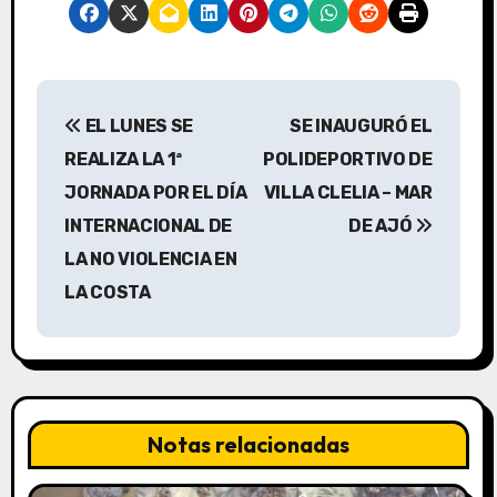
N
EL LUNES SE
SE INAUGURÓ EL
a
REALIZA LA 1ª
POLIDEPORTIVO DE
v
JORNADA POR EL DÍA
VILLA CLELIA – MAR
INTERNACIONAL DE
DE AJÓ
e
LA NO VIOLENCIA EN
g
LA COSTA
a
c
i
Notas relacionadas
ó