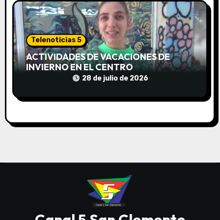
Telenoticias 5
ACTIVIDADES DE VACACIONES DE
INVIERNO EN EL CENTRO
COMUNITARIO EL TALA
28 de julio de 2026
Canal 5 San Clemente