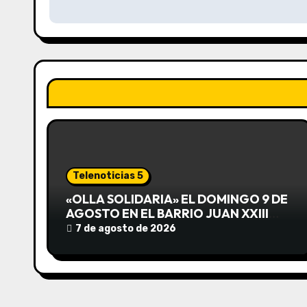
v
e
g
a
c
i
ó
Telenoticias 5
n
«OLLA SOLIDARIA» EL DOMINGO 9 DE
AGOSTO EN EL BARRIO JUAN XXIII
d
DESDE LAS 13 HS
7 de agosto de 2026
e
e