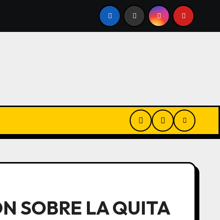
 PÚBLICO
CERRARON 3 MIL PANADERÍAS, CAYÓ UN 60
ON SOBRE LA QUITA