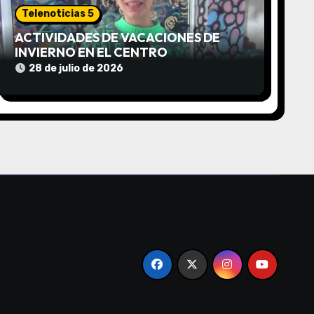
Telenoticias 5
ACTIVIDADES DE VACACIONES DE
INVIERNO EN EL CENTRO
COMUNITARIO EL TALA
28 de julio de 2026