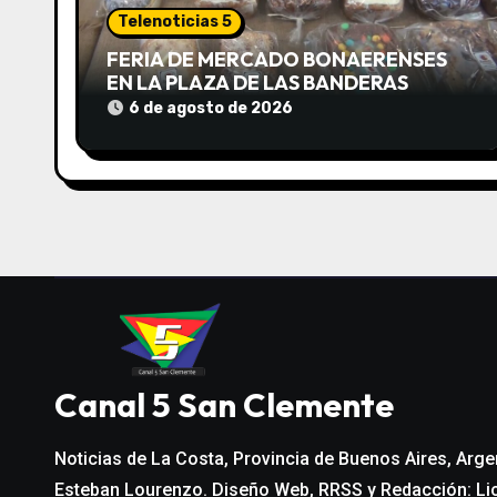
ó
Telenoticias 5
n
FERIA DE MERCADO BONAERENSES
EN LA PLAZA DE LAS BANDERAS
d
6 de agosto de 2026
e
e
n
t
r
a
Canal 5 San Clemente
d
Noticias de La Costa, Provincia de Buenos Aires, Arge
a
Esteban Lourenzo. Diseño Web, RRSS y Redacción: Li