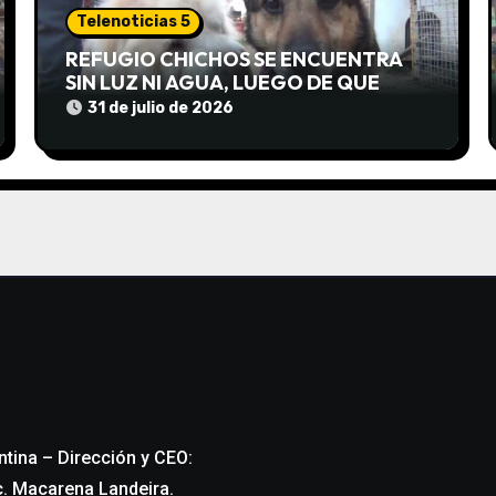
Telenoticias 5
REFUGIO CHICHOS SE ENCUENTRA
SIN LUZ NI AGUA, LUEGO DE QUE
EDEA CORTARA EL SUMINISTRO SIN
31 de julio de 2026
AVISO
ntina – Dirección y CEO:
c. Macarena Landeira.