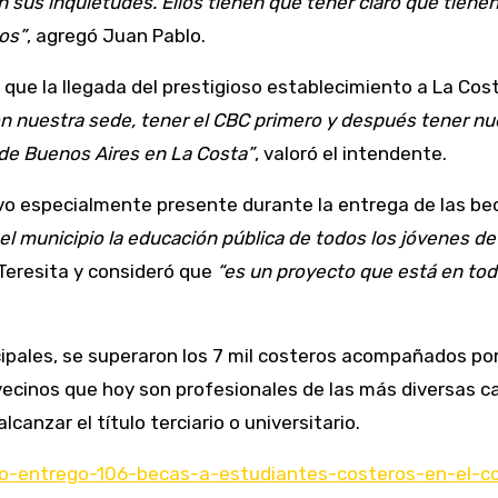
 sus inquietudes. Ellos tienen que tener claro que tie
os”
, agregó Juan Pablo.
ó que la llegada del prestigioso establecimiento a La Cos
on nuestra sede, tener el CBC primero y después tener nu
 de Buenos Aires en La Costa”
, valoró el intendente.
tuvo especialmente presente durante la entrega de las bec
el municipio la educación pública de todos los jóvenes de
Teresita y consideró que
“es un proyecto que está en to
pales, se superaron los 7 mil costeros acompañados por l
 vecinos que hoy son profesionales de las más diversas c
anzar el título terciario o universitario.
blo-entrego-106-becas-a-estudiantes-costeros-en-el-c