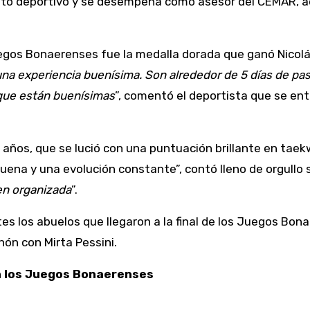
iento deportivo y se desempeña como asesor del CEMAR, a
gos Bonaerenses fue la medalla dorada que ganó Nicolás P
una experiencia buenísima. Son alrededor de 5 días de pa
que están buenísimas
”, comentó el deportista que se ent
3 años, que se lució con una puntuación brillante en taek
buena y una evolución constante”, contó lleno de orgullo
en organizada
”.
es los abuelos que llegaron a la final de los Juegos Bon
hón con Mirta Pessini.
n los Juegos Bonaerenses