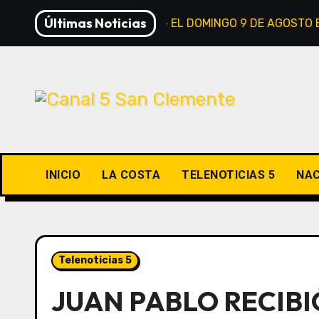
Saltar
Últimas Noticias
«OLLA SOLIDARIA» EL DOMINGO 9 DE AGOSTO EN
al
contenido
INICIO
LA COSTA
TELENOTICIAS 5
NAC
Telenoticias 5
JUAN PABLO RECIBI