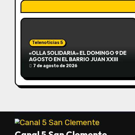
a
c
i
ó
Telenoticias 5
n
«OLLA SOLIDARIA» EL DOMINGO 9 DE
AGOSTO EN EL BARRIO JUAN XXIII
d
DESDE LAS 13 HS
7 de agosto de 2026
e
e
n
t
r
Canal 5 San Clemente