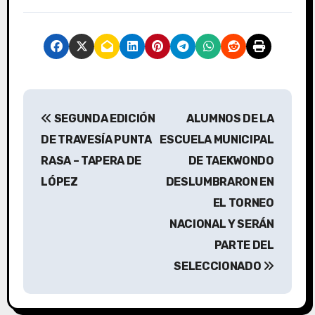
N
SEGUNDA EDICIÓN
ALUMNOS DE LA
a
DE TRAVESÍA PUNTA
ESCUELA MUNICIPAL
v
RASA – TAPERA DE
DE TAEKWONDO
LÓPEZ
DESLUMBRARON EN
e
EL TORNEO
g
NACIONAL Y SERÁN
a
PARTE DEL
SELECCIONADO
c
i