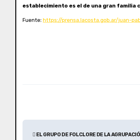
establecimiento es el de una gran familia 
Fuente:
https://prensa.lacosta.gob.ar/juan-p
N
EL GRUPO DE FOLCLORE DE LA AGRUPACIÓN
a