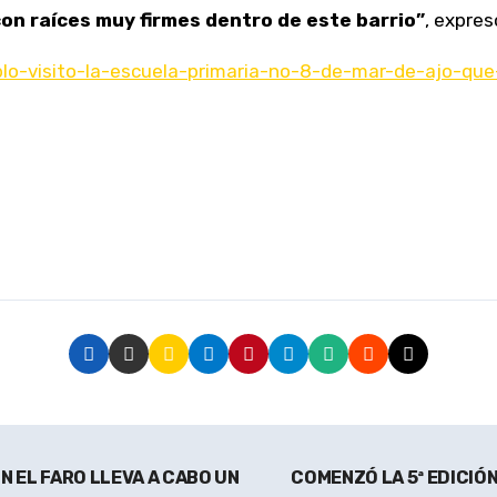
con raíces muy firmes dentro de este barrio”
, expres
ablo-visito-la-escuela-primaria-no-8-de-mar-de-ajo-qu
 EL FARO LLEVA A CABO UN
COMENZÓ LA 5ª EDICIÓ