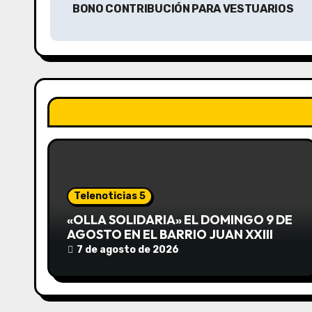
BONO CONTRIBUCIÓN PARA VESTUARIOS
v
e
g
a
c
i
ó
Telenoticias 5
n
«OLLA SOLIDARIA» EL DOMINGO 9 DE
AGOSTO EN EL BARRIO JUAN XXIII
d
DESDE LAS 13 HS
7 de agosto de 2026
e
e