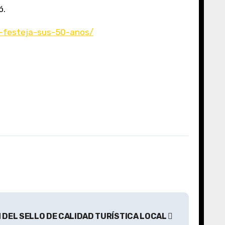
ó.
e-festeja-sus-50-anos/
N DEL SELLO DE CALIDAD TURÍSTICA LOCAL