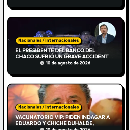
USURPADAS EN LA CIUDAD
r
a
d
Nacionales / Internacionales
a
EL PRESIDENTE DEL BANCO DEL
s
CHACO SUFRIÓ UN GRAVE ACCIDENTE
Y PERMANECE INTERNADO
10 de agosto de 2026
Nacionales / Internacionales
VACUNATORIO VIP: PIDEN INDAGAR A
EDUARDO Y CHICHE DUHALDE,
VERBITSKY Y OTRAS 30 PERSONAS
10 de agosto de 2026