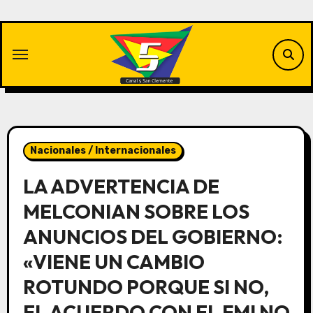
Saltar
al
contenido
Nacionales / Internacionales
LA ADVERTENCIA DE
MELCONIAN SOBRE LOS
ANUNCIOS DEL GOBIERNO:
«VIENE UN CAMBIO
ROTUNDO PORQUE SI NO,
EL ACUERDO CON EL FMI NO