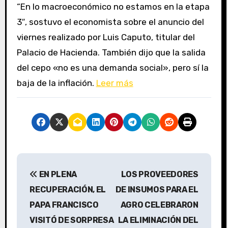
“En lo macroeconómico no estamos en la etapa
3″, sostuvo el economista sobre el anuncio del
viernes realizado por Luis Caputo, titular del
Palacio de Hacienda. También dijo que la salida
del cepo «no es una demanda social», pero sí la
baja de la inflación.
Leer más
N
EN PLENA
LOS PROVEEDORES
a
RECUPERACIÓN, EL
DE INSUMOS PARA EL
v
PAPA FRANCISCO
AGRO CELEBRARON
VISITÓ DE SORPRESA
LA ELIMINACIÓN DEL
e