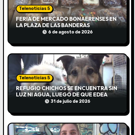
n
Telenoticias 5
FERIA DE MERCADO BONAERENSES EN
d
LA PLAZA DE LAS BANDERAS
e
6 de agosto de 2026
e
n
t
Telenoticias 5
r
REFUGIO CHICHOS SE ENCUENTRA SIN
a
LUZ NI AGUA, LUEGO DE QUE EDEA
CORTARA EL SUMINISTRO SIN AVISO
31 de julio de 2026
d
a
s