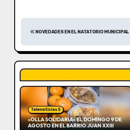
N
NOVEDADES EN EL NATATORIO MUNICIPAL
a
v
e
g
a
c
i
Telenoticias 5
ó
«OLLA SOLIDARIA» EL DOMINGO 9 DE
AGOSTO EN EL BARRIO JUAN XXIII