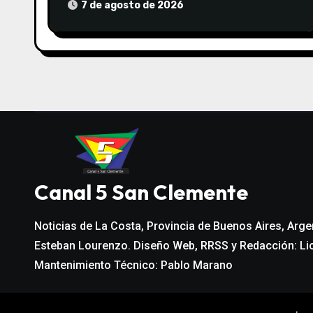
n
DESDE LAS 13 HS
7 de agosto de 2026
d
e
e
n
t
r
Canal 5 San Clemente
a
d
Noticias de La Costa, Provincia de Buenos Aires, Arge
Esteban Lourenzo. Diseño Web, RRSS y Redacción: Li
a
Mantenimiento Técnico: Pablo Marano
s