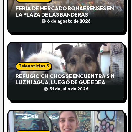
FERIA DE MERCADO BONAERENSES EN
d
LA PLAZA DE LAS BANDERAS
e
6 de agosto de 2026
e
n
t
Telenoticias 5
r
REFUGIO CHICHOS SE ENCUENTRA SIN
a
LUZ NI AGUA, LUEGO DE QUE EDEA
CORTARA EL SUMINISTRO SIN AVISO
31 de julio de 2026
d
a
s