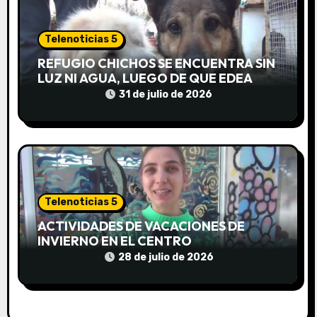
r
a
Telenoticias 5
d
REFUGIO CHICHOS SE ENCUENTRA SIN
LUZ NI AGUA, LUEGO DE QUE EDEA
a
CORTARA EL SUMINISTRO SIN AVISO
31 de julio de 2026
s
Telenoticias 5
ACTIVIDADES DE VACACIONES DE
INVIERNO EN EL CENTRO
COMUNITARIO EL TALA
28 de julio de 2026