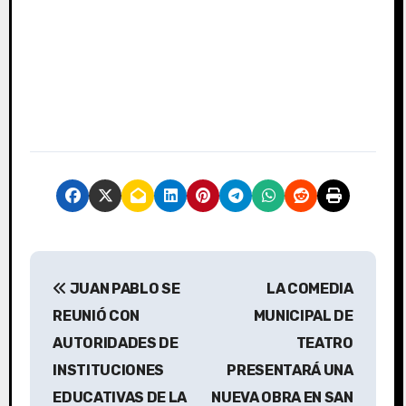
N
JUAN PABLO SE
LA COMEDIA
a
REUNIÓ CON
MUNICIPAL DE
v
AUTORIDADES DE
TEATRO
INSTITUCIONES
PRESENTARÁ UNA
e
EDUCATIVAS DE LA
NUEVA OBRA EN SAN