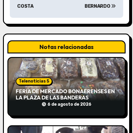
g
COSTA
BERNARDO
a
c
i
Notas relacionadas
ó
n
d
Telenoticias 5
e
FERIA DE MERCADO BONAERENSES EN
LA PLAZA DE LAS BANDERAS
e
6 de agosto de 2026
n
t