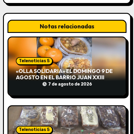
c
i
Notas relacionadas
ó
n
d
Telenoticias 5
e
«OLLA SOLIDARIA» EL DOMINGO 9 DE
AGOSTO EN EL BARRIO JUAN XXIII
e
DESDE LAS 13 HS
7 de agosto de 2026
n
t
r
a
Telenoticias 5