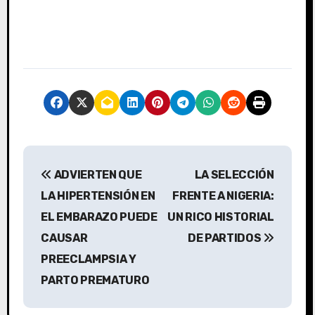
N
ADVIERTEN QUE
LA SELECCIÓN
a
LA HIPERTENSIÓN EN
FRENTE A NIGERIA:
v
EL EMBARAZO PUEDE
UN RICO HISTORIAL
CAUSAR
DE PARTIDOS
e
PREECLAMPSIA Y
g
PARTO PREMATURO
a