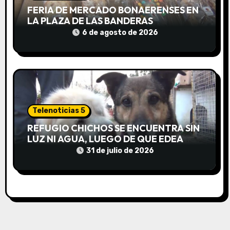
d
FERIA DE MERCADO BONAERENSES EN
LA PLAZA DE LAS BANDERAS
a
6 de agosto de 2026
s
Telenoticias 5
REFUGIO CHICHOS SE ENCUENTRA SIN
LUZ NI AGUA, LUEGO DE QUE EDEA
CORTARA EL SUMINISTRO SIN AVISO
31 de julio de 2026