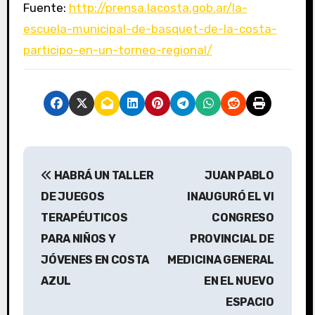
Fuente:
http://prensa.lacosta.gob.ar/la-
escuela-municipal-de-basquet-de-la-costa-
participo-en-un-torneo-regional/
N
HABRÁ UN TALLER
JUAN PABLO
a
DE JUEGOS
INAUGURÓ EL VI
v
TERAPÉUTICOS
CONGRESO
PARA NIÑOS Y
PROVINCIAL DE
e
JÓVENES EN COSTA
MEDICINA GENERAL
g
AZUL
EN EL NUEVO
a
ESPACIO