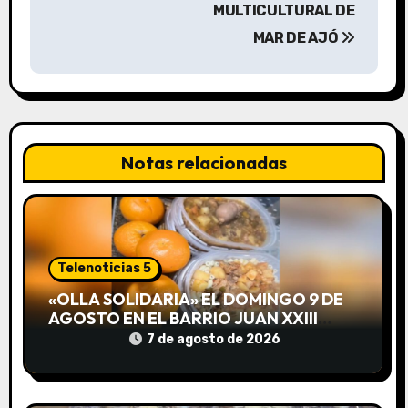
MULTICULTURAL DE
c
MAR DE AJÓ
i
ó
n
Notas relacionadas
d
e
e
Telenoticias 5
n
«OLLA SOLIDARIA» EL DOMINGO 9 DE
t
AGOSTO EN EL BARRIO JUAN XXIII
DESDE LAS 13 HS
7 de agosto de 2026
r
a