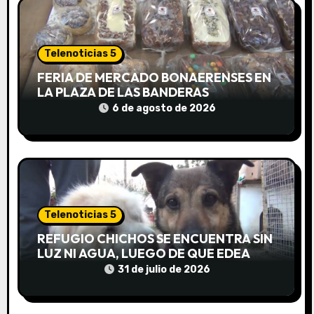
d
a
Telenoticias 5
s
FERIA DE MERCADO BONAERENSES EN
LA PLAZA DE LAS BANDERAS
6 de agosto de 2026
Telenoticias 5
REFUGIO CHICHOS SE ENCUENTRA SIN
LUZ NI AGUA, LUEGO DE QUE EDEA
CORTARA EL SUMINISTRO SIN AVISO
31 de julio de 2026