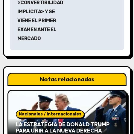
v
«CONVERTIBILIDAD
IMPLÍCITA» Y SE
e
VIENE EL PRIMER
g
EXAMEN ANTE EL
a
MERCADO
c
i
ó
Notas relacionadas
n
d
e
Nacionales / Internacionales
e
LA ESTRATEGIA DE DONALD TRUMP
PARA UNIR A LA NUEVA DERECHA