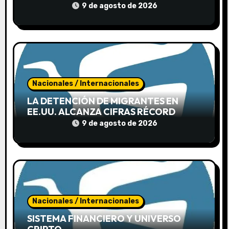
n
9 de agosto de 2026
t
r
a
d
Nacionales / Internacionales
LA DETENCIÓN DE MIGRANTES EN
a
EE.UU. ALCANZA CIFRAS RÉCORD
9 de agosto de 2026
s
Nacionales / Internacionales
SISTEMA FINANCIERO Y UNIVERSO