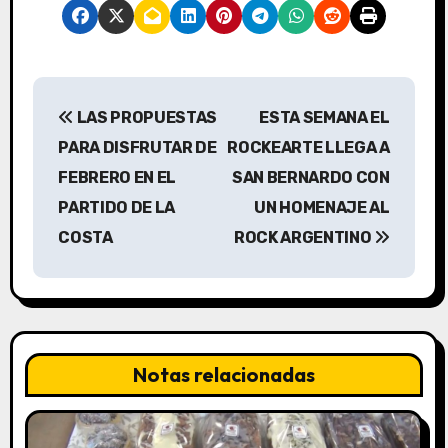
N
LAS PROPUESTAS
ESTA SEMANA EL
a
PARA DISFRUTAR DE
ROCKEARTE LLEGA A
v
FEBRERO EN EL
SAN BERNARDO CON
PARTIDO DE LA
UN HOMENAJE AL
e
COSTA
ROCK ARGENTINO
g
a
c
Notas relacionadas
i
ó