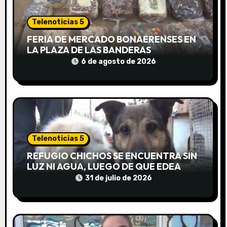
n
Telenoticias 5
d
FERIA DE MERCADO BONAERENSES EN
e
LA PLAZA DE LAS BANDERAS
6 de agosto de 2026
e
n
t
r
Telenoticias 5
a
REFUGIO CHICHOS SE ENCUENTRA SIN
LUZ NI AGUA, LUEGO DE QUE EDEA
d
CORTARA EL SUMINISTRO SIN AVISO
31 de julio de 2026
a
s