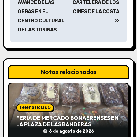
v
AVANCE DE LAS
CARTELERA DE LOS
OBRAS EN EL
CINES DE LA COSTA
e
CENTRO CULTURAL
g
DE LAS TONINAS
a
c
i
Notas relacionadas
ó
n
d
Telenoticias 5
e
FERIA DE MERCADO BONAERENSES EN
LA PLAZA DE LAS BANDERAS
e
6 de agosto de 2026