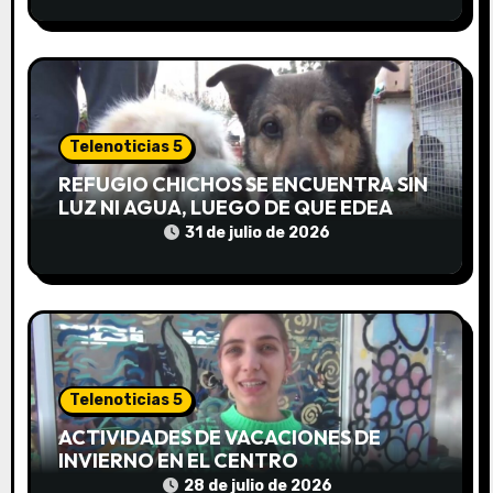
n
t
r
a
Telenoticias 5
d
REFUGIO CHICHOS SE ENCUENTRA SIN
LUZ NI AGUA, LUEGO DE QUE EDEA
a
CORTARA EL SUMINISTRO SIN AVISO
31 de julio de 2026
s
Telenoticias 5
ACTIVIDADES DE VACACIONES DE
INVIERNO EN EL CENTRO
COMUNITARIO EL TALA
28 de julio de 2026