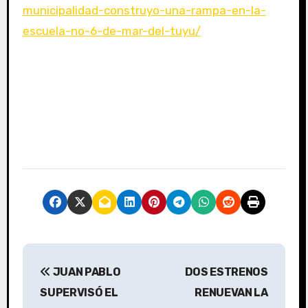
municipalidad-construyo-una-rampa-en-la-
escuela-no-6-de-mar-del-tuyu/
N
JUAN PABLO
DOS ESTRENOS
a
SUPERVISÓ EL
RENUEVAN LA