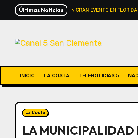
Saltar
Últimas Noticias
LA NASA ALISTA UN GRAN EVENTO EN FLORID
al
contenido
INICIO
LA COSTA
TELENOTICIAS 5
NAC
La Costa
LA MUNICIPALIDAD 