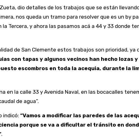
r Zueta, dio detalles de los trabajos que se están lleva
imera, nos queda un tramo para resolver que es un by pa
 la Tercera, y ahora las pasamos acá a 44 y 33 donde t
alidad de San Clemente estos trabajos son prioridad, ya 
uias con tapas y algunos vecinos han hecho lozas 
puesto escombros en toda la acequia, durante la lim
na en la calle 33 y Avenida Naval, en las bocacalles te
caudal de agua”.
o indicó:
“Vamos a modificar las paredes de las ace
ciencia porque se va a dificultar el tránsito en don
”
.