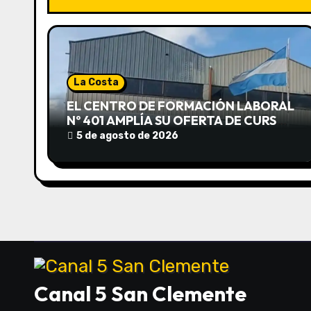
c
i
ó
La Costa
n
EL CENTRO DE FORMACIÓN LABORAL
Nº 401 AMPLÍA SU OFERTA DE CURSOS
d
EN LUCILA DEL MAR
5 de agosto de 2026
e
e
n
t
r
Canal 5 San Clemente
a