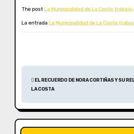
The post
La Municipalidad de La Costa trabaja
La entrada
La Municipalidad de La Costa trabaj
N
EL RECUERDO DE NORA CORTIÑAS Y SU RE
a
LA COSTA
v
e
g
a